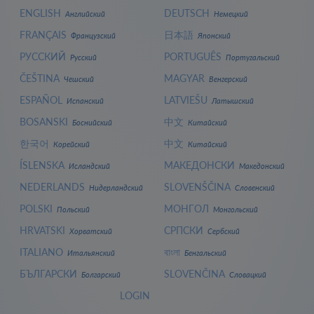
ENGLISH
DEUTSCH
Английский
Немецкий
FRANÇAIS
日本語
Французский
Японский
РУССКИЙ
PORTUGUÊS
Русский
Португальский
ČEŠTINA
MAGYAR
Чешский
Венгерский
ESPAÑOL
LATVIEŠU
Испанский
Латышский
BOSANSKI
中文
Боснийский
Китайский
한국어
中文
Корейский
Китайский
ÍSLENSKA
МАКЕДОНСКИ
Исландский
Македонский
NEDERLANDS
SLOVENŠČINA
Нидерландский
Словенский
POLSKI
МОНГОЛ
Польский
Монгольский
HRVATSKI
СРПСКИ
Хорватский
Сербский
ITALIANO
বাংলা
Итальянский
Бенгальский
БЪЛГАРСКИ
SLOVENČINA
Болгарский
Словацкий
LOGIN