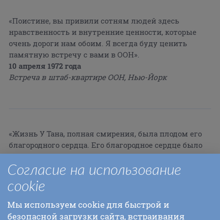
«Поистине, вы привили сотням людей здесь
нравственность и внутренние ценности, которые
очень дороги нам обоим. Я всегда буду ценить
памятную встречу с вами в ООН».
10 апреля 1972 года
Встреча в штаб-квартире ООН, Нью-Йорк
«Жизнь У Тана, полная смирения, была плодом его
благородного сердца. Его благородное сердце было
плодом несравненной божественности его души».
Согласие на использование
cookie
Мы используем cookie для быстрой и
«Жизнь У Тана была простотой.
безопасной загрузки сайта, встраивания