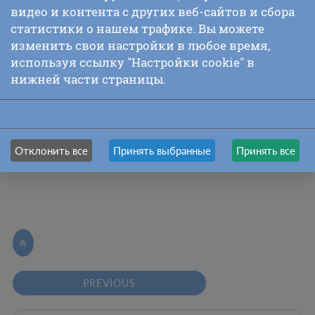
Ум У Тана был искренностью.
видео и контента с других веб-сайтов и сбора
Сердце У Тана было чистотой.
статистики о нашем трафике. Вы можете
Его подход был спокойным
изменить свои настройки в любое время,
И просветленным достоинством».
используя ссылку "Настройки cookie" в
нижней части страницы.
Отклонить все
Принять выбранные
Принять все

PREVIOUS